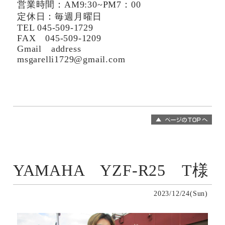
営業時間：AM9:30~PM7：00
定休日：毎週月曜日
TEL 045-509-1729
FAX 045-509-1209
Gmail address
msgarelli1729@gmail.com
YAMAHA YZF-R25 T様
2023/12/24(Sun)