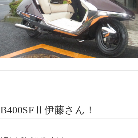
CB400SFⅡ伊藤さん！